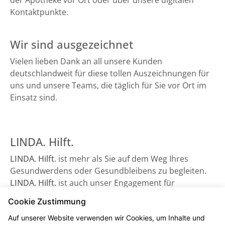
der Apotheke vor Ort oder über unsere digitalen
Kontaktpunkte.
Wir sind ausgezeichnet
Vielen lieben Dank an all unsere Kunden
deutschlandweit für diese tollen Auszeichnungen für
uns und unsere Teams, die täglich für Sie vor Ort im
Einsatz sind.
LINDA. Hilft.
LINDA. Hilft.
ist mehr als Sie auf dem Weg Ihres
Gesundwerdens oder Gesundbleibens zu begleiten.
LINDA. Hilft.
ist auch unser Engagement für
Gesundheitsorganisationen, die auf Unterstützung
Cookie Zustimmung
angewiesen sind - sowie beispielsweise der
Auf unserer Website verwenden wir Cookies, um Inhalte und
Bundesverband Kinderhospiz e. V. Schauen Sie gerne